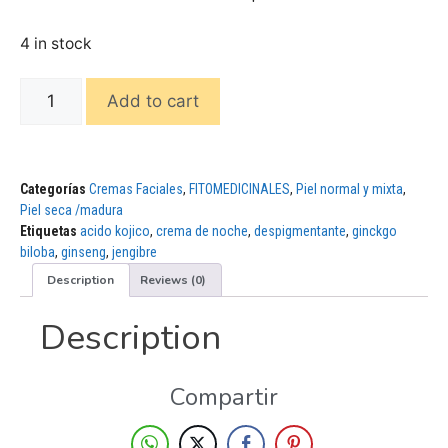
4 in stock
Add to cart
Categorías
Cremas Faciales
,
FITOMEDICINALES
,
Piel normal y mixta
,
Piel seca /madura
Etiquetas
acido kojico
,
crema de noche
,
despigmentante
,
ginckgo
biloba
,
ginseng
,
jengibre
Description
Reviews (0)
Description
Compartir