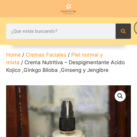
Home
/
Cremas Faciales
/
Piel normal y
mixta
/ Crema Nutritiva – Despigmentante Acido
Kojico ,Ginkgo Biloba ,Ginseng y Jengibre