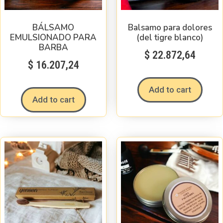
BÁLSAMO
Balsamo para dolores
EMULSIONADO PARA
(del tigre blanco)
BARBA
$
22.872,64
$
16.207,24
Add to cart
Add to cart