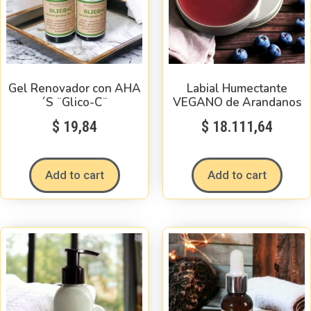
Gel Renovador con AHA
Labial Humectante
´S ¨Glico-C¨
VEGANO de Arandanos
$
19,84
$
18.111,64
Add to cart
Add to cart