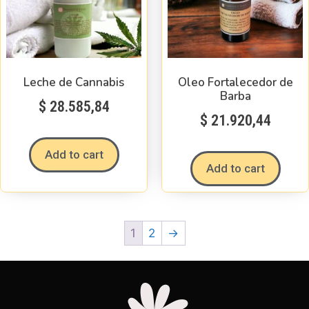
Leche de Cannabis
Oleo Fortalecedor de
Barba
$
28.585,84
$
21.920,44
Add to cart
Add to cart
1
2
→