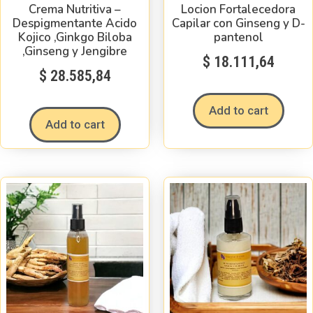
Crema Nutritiva –
Locion Fortalecedora
Despigmentante Acido
Capilar con Ginseng y D-
Kojico ,Ginkgo Biloba
pantenol
,Ginseng y Jengibre
$
18.111,64
$
28.585,84
Add to cart
Add to cart