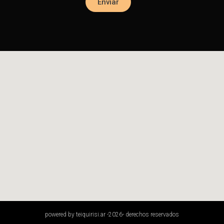
Enviar
powered by teiquirisi.ar -2026- derechos reservados