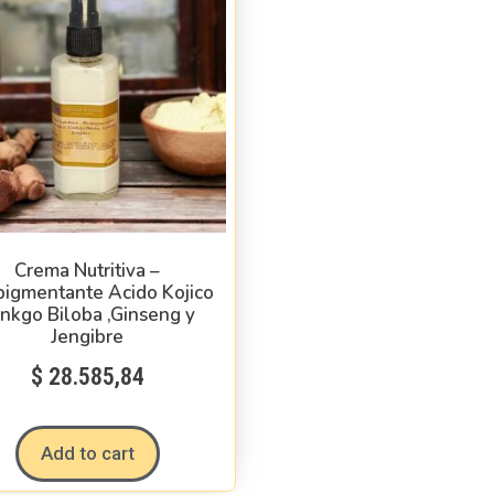
Crema Nutritiva –
igmentante Acido Kojico
inkgo Biloba ,Ginseng y
Jengibre
$
28.585,84
Add to cart