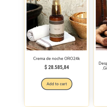
Crema de noche ORO24k
Desp
$
28.585,84
,G
Add to cart