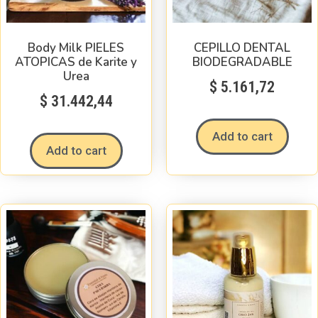
Body Milk PIELES
CEPILLO DENTAL
ATOPICAS de Karite y
BIODEGRADABLE
Urea
$
5.161,72
$
31.442,44
Add to cart
Add to cart