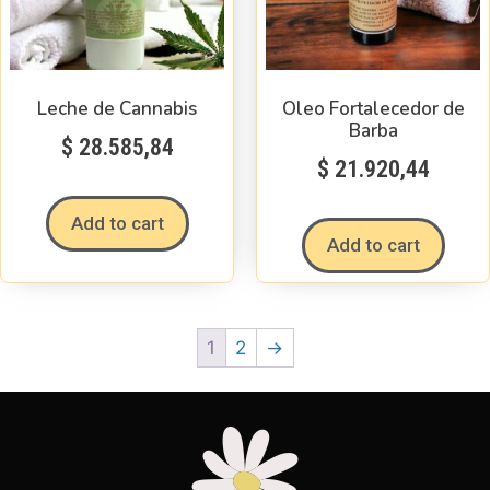
Leche de Cannabis
Oleo Fortalecedor de
Barba
$
28.585,84
$
21.920,44
Add to cart
Add to cart
1
2
→