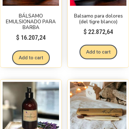
BÁLSAMO
Balsamo para dolores
EMULSIONADO PARA
(del tigre blanco)
BARBA
$
22.872,64
$
16.207,24
Add to cart
Add to cart