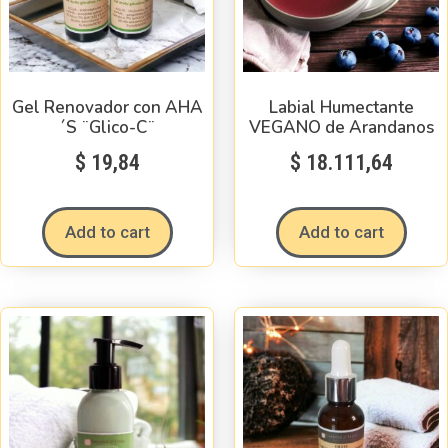
Gel Renovador con AHA
Labial Humectante
´S ¨Glico-C¨
VEGANO de Arandanos
$
19,84
$
18.111,64
Add to cart
Add to cart