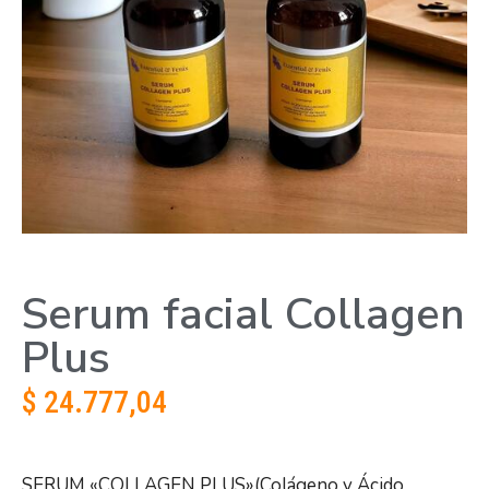
Serum facial Collagen
Plus
$
24.777,04
SERUM «COLLAGEN PLUS»(Colágeno y Ácido