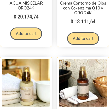
AGUA MISCELAR
Crema Contorno de Ojos
ORO24K
con Co-enzima Q10 y
ORO 24K
$
20.174,74
$
18.111,64
Add to cart
Add to cart