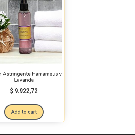
n Astringente Hamamelis y
Lavanda
$
9.922,72
Add to cart