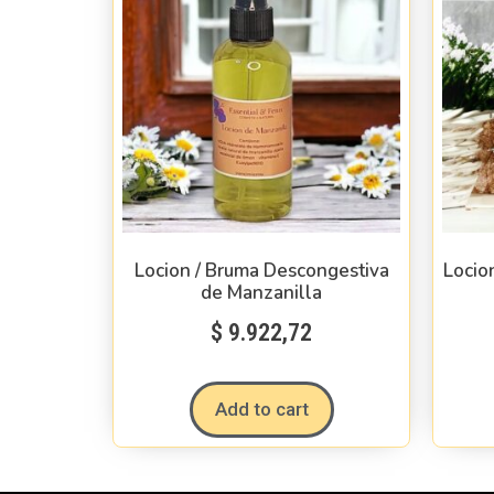
Locion / Bruma Descongestiva
Locio
de Manzanilla
$
9.922,72
Add to cart