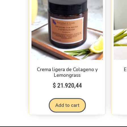
Crema ligera de Colageno y
E
Lemongrass
$
21.920,44
Add to cart